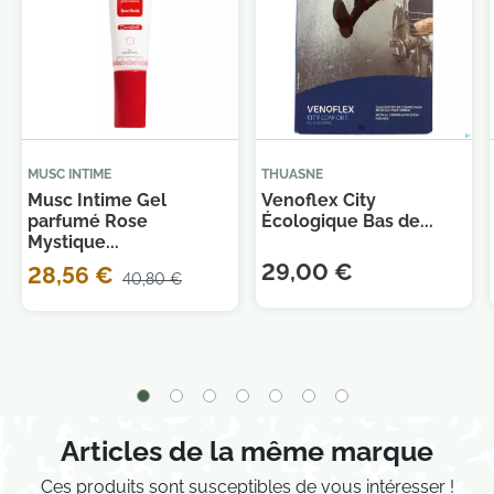
MUSC INTIME
THUASNE
Musc Intime Gel
Venoflex City
parfumé Rose
Écologique Bas de...
Mystique...
29,00 €
28,56 €
40,80 €
Je consens également à recevoir les offres
Articles de la même marque
promotionnelles.
Consultez notre politique de
confidentialité.
Ces produits sont susceptibles de vous intéresser !