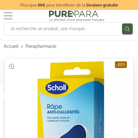
Plus que
59€
pour bénéficier de la
livraison gratuite
La sélection d'une pharmacie française
Accueil
Parapharmacie
-20%