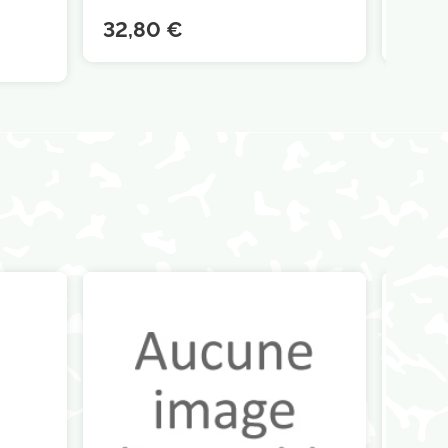
32,80 €
4,90