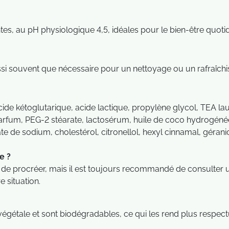
tes, au pH physiologique 4,5, idéales pour le bien-être quotid
aussi souvent que nécessaire pour un nettoyage ou un rafraîch
), acide kétoglutarique, acide lactique, propylène glycol, TEA l
rfum, PEG-2 stéarate, lactosérum, huile de coco hydrogénée
 de sodium, cholestérol, citronellol, hexyl cinnamal, géraniol
e ?
e procréer, mais il est toujours recommandé de consulter un
 situation.
ne végétale et sont biodégradables, ce qui les rend plus respe