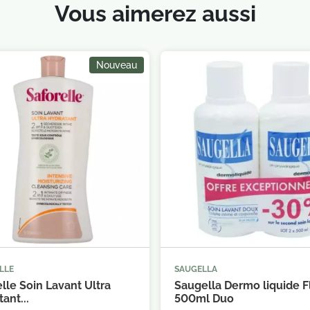
Vous aimerez aussi
Nouveau
LLE
SAUGELLA



Ajouter au panier
Ajouter au 
lle Soin Lavant Ultra
Saugella Dermo liquide 
ant...
500ml Duo