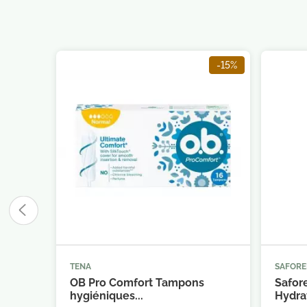
-15%
TENA
SAFORE



Ajouter au panier
OB Pro Comfort Tampons
Safore
hygiéniques...
Hydrat