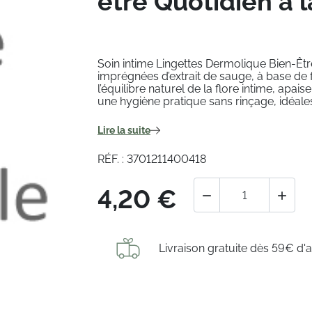
être Quotidien à l
Soin intime Lingettes Dermolique Bien-Êtr
imprégnées d’extrait de sauge, à base de f
l’équilibre naturel de la flore intime, apais
une hygiène pratique sans rinçage, idéale
Lire la suite
RÉF. : 3701211400418
4,20 €


Livraison gratuite dès 59€ d'