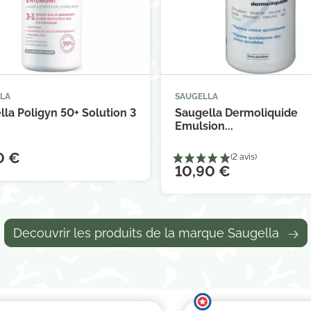
LA
SAUGELLA



Ajouter au panier
Ajouter au 
lla Poligyn 50+ Solution 3
Saugella Dermoliquide
Emulsion...
0 €
10,90 €
Decouvrir les produits de la marque Saugella