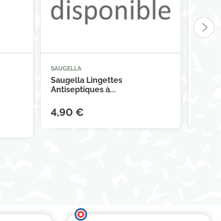
SAUGELLA
SAUGE



panier
Ajouter au panier
Saugella Lingettes
Sauge
Antiseptiques à...
Intime
4,90 €
16,9