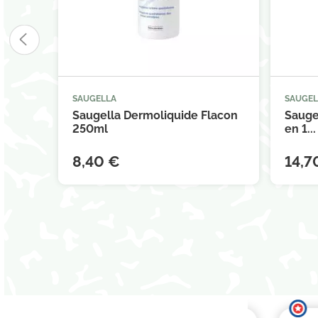
SAUGELLA
SAUGEL



Ajouter au panier
Saugella Dermoliquide Flacon
Sauge
250ml
en 1...
8,40 €
14,7