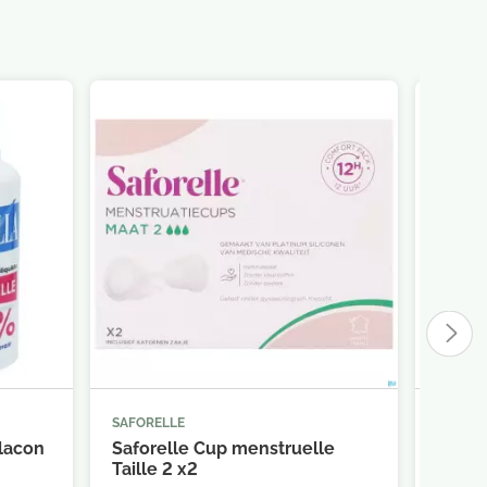
SAFORELLE
SAUGE



panier
Ajouter au panier
Flacon
Saforelle Cup menstruelle
Sauge
Taille 2 x2
Antise