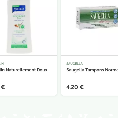
IN
SAUGELLA



Ajouter au panier
Ajouter au 
lin Naturellement Doux
Saugella Tampons Norma
 €
4,20 €