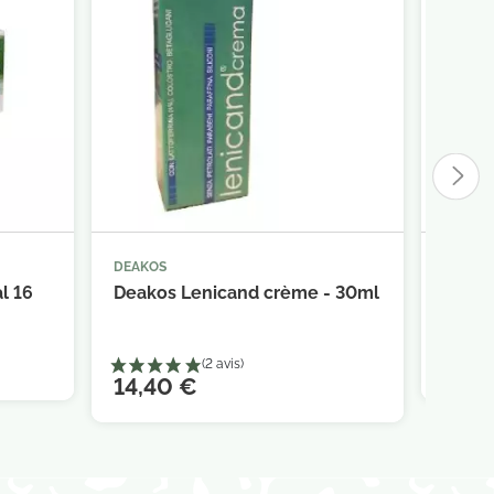
DEAKOS
ROGÉ C



panier
Ajouter au panier
l 16
Deakos Lenicand crème - 30ml
Rogé C
Doux..
13,9
14,40 €