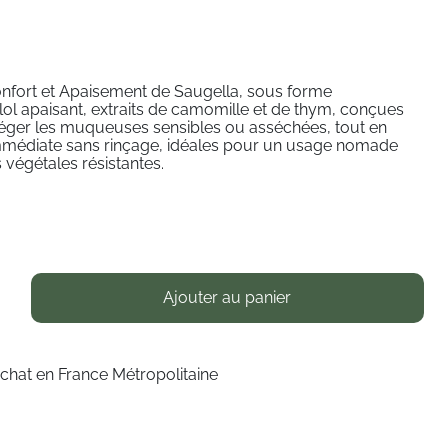
Confort et Apaisement de Saugella, sous forme
ol apaisant, extraits de camomille et de thym, conçues
téger les muqueuses sensibles ou asséchées, tout en
 immédiate sans rinçage, idéales pour un usage nomade
s végétales résistantes.
Ajouter au panier
achat en France Métropolitaine