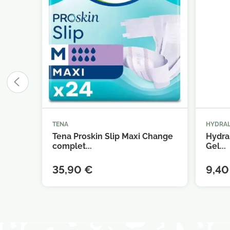
TENA
HYDRAL



Ajouter au panier
Tena Proskin Slip Maxi Change
Hydra
complet...
Gel...
35,90 €
9,40