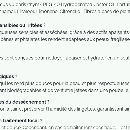
hymus vulgaris (thym), PEG-40 Hydrogenated Castor Oil, Pa
mal, Linalool, Limonene, Citronellol. Fibres à base de plant
ensibles ou irritées ?
ueuses sensibles et asséchées, grâce à des actifs apaisants 
bènes et phtalates les rendent adaptées aux peaux fragilisée
es sont conçues pour nettoyer, apaiser et hydrater en un seul 
giques ?
e qui les rend plus douces pour la peau et plus respectueuses
ent biodégradables et doivent être jetées dans une poubelle.
ttes du dessèchement ?
n à l'air et préserver l'humidité des lingettes, garantissant ains
 traitement local ?
 et douce. Cependant, en cas de traitement spécifique, il e