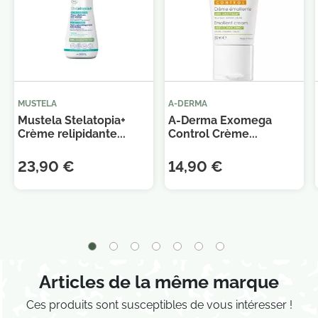
MUSTELA
A-DERMA
Mustela Stelatopia+
A-Derma Exomega
Je consens également à recevoir les offres
Crème relipidante...
Control Crème...
promotionnelles.
Consultez notre politique de
confidentialité.
23,90 €
14,90 €
Articles de la même marque
Ces produits sont susceptibles de vous intéresser !