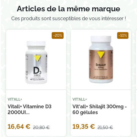
Articles de la même marque
Ces produits sont susceptibles de vous intéresser !
-20%
-10%
VIT'ALL+
VIT'ALL+
Vitall+ Vitamine D3
Vit'all+ Shilajit 300mg -
2000UI...
60 gélules
16,64 €
19,35 €
20,80 €
21,50 €