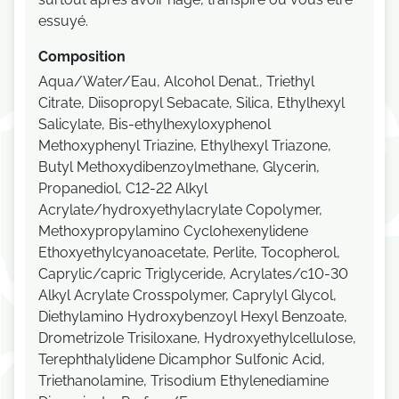
essuyé.
Composition
Aqua/Water/Eau, Alcohol Denat., Triethyl
Citrate, Diisopropyl Sebacate, Silica, Ethylhexyl
Salicylate, Bis-ethylhexyloxyphenol
Methoxyphenyl Triazine, Ethylhexyl Triazone,
Butyl Methoxydibenzoylmethane, Glycerin,
Propanediol, C12-22 Alkyl
Acrylate/hydroxyethylacrylate Copolymer,
Methoxypropylamino Cyclohexenylidene
Ethoxyethylcyanoacetate, Perlite, Tocopherol,
Caprylic/capric Triglyceride, Acrylates/c10-30
Alkyl Acrylate Crosspolymer, Caprylyl Glycol,
Diethylamino Hydroxybenzoyl Hexyl Benzoate,
Drometrizole Trisiloxane, Hydroxyethylcellulose,
Terephthalylidene Dicamphor Sulfonic Acid,
Triethanolamine, Trisodium Ethylenediamine