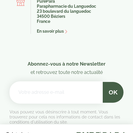
PurePara
Parapharmacie du Languedoc
23 boulevard du languedoc
34500 Béziers
France
En savoir plus
(3 avis)
(1 a
Abonnez-vous à notre Newsletter
et retrouvez toute notre actualité
Vous pouvez vous désinscrire à tout moment. Vous
trouverez pour cela nos informations de contact dans les
conditions d'utilisation du site.