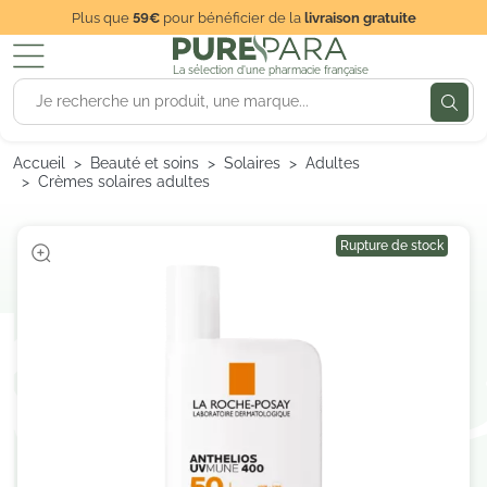
Plus que
59€
pour bénéficier de la
livraison gratuite
La sélection d'une pharmacie française
Accueil
Beauté et soins
Solaires
Adultes
Crèmes solaires adultes
Rupture de stock