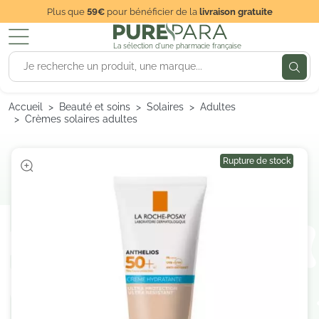
Plus que
59€
pour bénéficier de la
livraison gratuite
La sélection d'une pharmacie française
Accueil
Beauté et soins
Solaires
Adultes
Crèmes solaires adultes
Rupture de stock