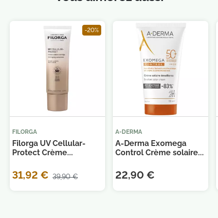
Je consens également à recevoir les offres
promotionnelles.
Consultez notre politique de
confidentialité.
-20%
FILORGA
A-DERMA
Filorga UV Cellular-
A-Derma Exomega
Protect Crème...
Control Crème solaire...
31,92 €
22,90 €
39,90 €