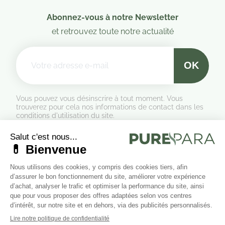
(3 avis)
(1 a
Abonnez-vous à notre Newsletter
et retrouvez toute notre actualité
Vous pouvez vous désinscrire à tout moment. Vous
trouverez pour cela nos informations de contact dans les
conditions d'utilisation du site.
Formulaire de rétractation
Marchand approuvé par la Société des Avis Garantis,
cliquez ici
pour vérifier
.
Suivez-nous sur les réseaux sociaux