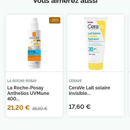
Vous aimerez aussi
-20%
Je consens également à recevoir les offres
promotionnelles.
Consultez notre politique de
confidentialité.
LA ROCHE-POSAY
CERAVE
La Roche-Posay
CeraVe Lait solaire
Anthelios UVMune
invisible...
400...
17,60 €
21,20 €
26,50 €