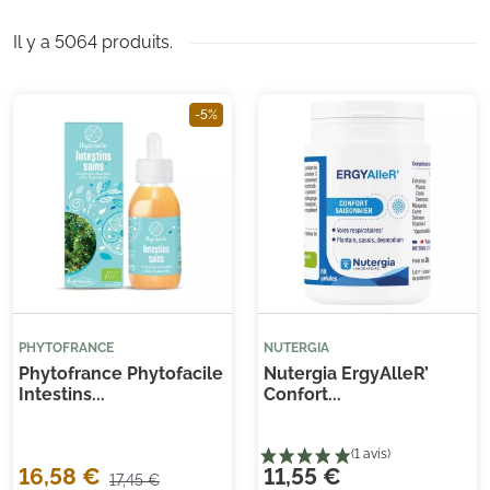
Arkopharma, Hifas da Terra…
Il y a 5064 produits.
-5%
PHYTOFRANCE
NUTERGIA
Phytofrance Phytofacile
Nutergia ErgyAlleR’
Intestins...
Confort...
16,58 €
11,55 €
17,45 €