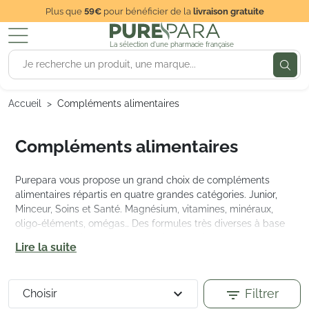
Plus que
59€
pour bénéficier de la
livraison gratuite
La sélection d'une pharmacie française
Accueil
Compléments alimentaires
Compléments alimentaires
Purepara vous propose un grand choix de compléments
alimentaires répartis en quatre grandes catégories. Junior,
Minceur, Soins et Santé. Magnésium, vitamines, minéraux,
oligo-éléments, omégas… Des formules très diverses à base
de plantes, fruits, algues, champignons…bios, naturelles,
Lire la suite
végan avec des doses journalières à respecter pour des
cures efficaces sur l’organisme.
expand_more
Filtrer
filter_list
Les marques choisies par Purepara sont Pileje, Nutergia,
Choisir
Aboca, Synactifs, Pediakid, Inaldéa, Biocyte, Nature Attitude,