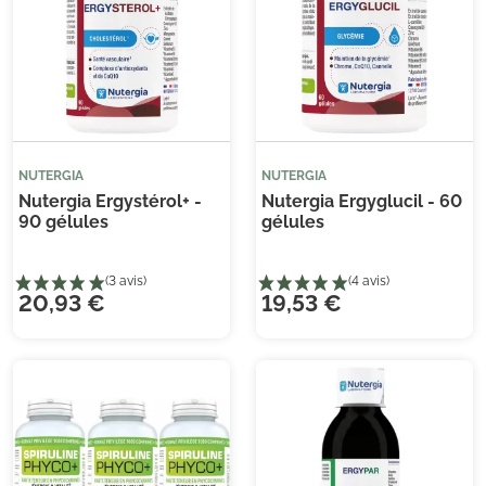
NUTERGIA
NUTERGIA
Nutergia Ergystérol+ -
Nutergia Ergyglucil - 60
90 gélules
gélules
20,93 €
19,53 €
(1 avis)
(2 