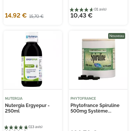
14,92 €
10,43 €
15,70 €
Nouveau
(31 avis)
NUTERGIA
PHYTOFRANCE
Nutergia Ergyepur -
Phytofrance Spiruline
250ml
500mg Système...