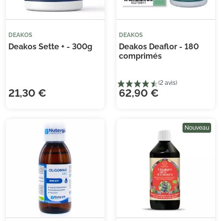
(3 avis)
(4 
DEAKOS
DEAKOS
Deakos Sette + - 300g
Deakos Deaflor - 180
comprimés
21,30 €
62,90 €
Nouveau