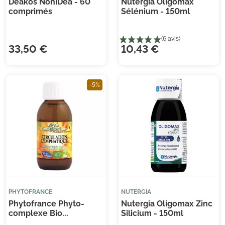
Deakos NoniDea - 60
Nutergia Oligomax
comprimés
Sélénium - 150ml
33,50 €
10,43 €
Je consens également à recevoir les offres
promotionnelles.
Consultez notre politique de
-5%
confidentialité.
(2 
PHYTOFRANCE
NUTERGIA
Phytofrance Phyto-
Nutergia Oligomax Zinc
complexe Bio...
Silicium - 150ml