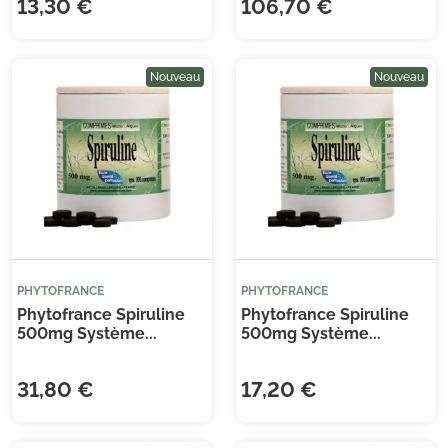
13,30 €
106,70 €
Nouveau
Nouveau
PHYTOFRANCE
PHYTOFRANCE
Phytofrance Spiruline
Phytofrance Spiruline
500mg Système...
500mg Système...
31,80 €
17,20 €
(6 