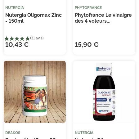
NUTERGIA
PHYTOFRANCE
Nutergia Oligomax Zinc
Phytofrance Le vinaigre
- 150ml
des 4 voleurs...
(3 avis)
(9 
10,43 €
15,90 €
DEAKOS
NUTERGIA