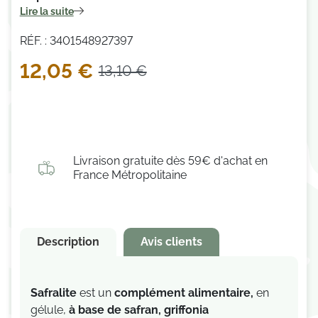
Lire la suite
(21 avis)
RÉF. : 3401548927397
12,05 €
13,10 €
Livraison gratuite dès 59€ d'achat en
France Métropolitaine
Description
Avis clients
Safralite
est un
complément alimentaire,
en
gélule,
à base de
safran
,
griffonia