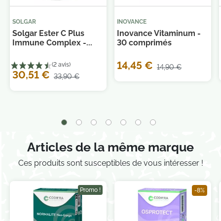
SOLGAR
INOVANCE
Solgar Ester C Plus
Inovance Vitaminum -
Immune Complex -...
30 comprimés
Je consens également à recevoir les offres
promotionnelles.
Consultez notre politique de
14,45 €
14,90 €
confidentialité.
30,51 €
33,90 €
Articles de la même marque
Ces produits sont susceptibles de vous intéresser !
Promo !
-8%