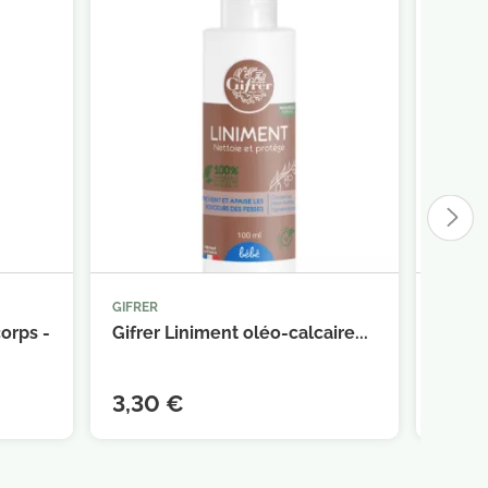
GIFRER
LUTSIN



panier
Ajouter au panier
orps -
Gifrer Liniment oléo-calcaire...
Lutsin
75g
3,30 €
8,30