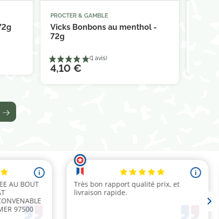
PROCTER & GAMBLE
PROCTE



panier
Ajouter au panier
72g
Vicks Bonbons au menthol -
Pampe
72g
Linget
6,90
4,10 €