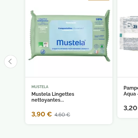
MUSTELA
Pampe



Ajouter au panier
Aqua -
Mustela Lingettes
nettoyantes...
3,20
3,90 €
4,60 €