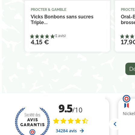
PROCTER & GAMBLE
PROCTE



Ajouter au panier
Vicks Bonbons sans sucres
Oral-
Triple...
brosse
4,15 €
17,9
De