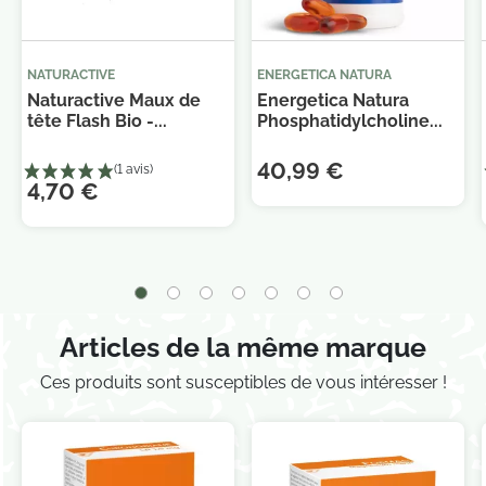
NATURACTIVE
ENERGETICA NATURA
Naturactive Maux de
Energetica Natura
tête Flash Bio -...
Phosphatidylcholine...
40,99 €
4,70 €
Articles de la même marque
Je consens également à recevoir les offres
Ces produits sont susceptibles de vous intéresser !
promotionnelles.
Consultez notre politique de
confidentialité.