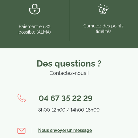
Cumulez des points
Paiement en 3X
fidélités
possible (ALMA)
Des questions ?
Contactez-nous !
04 67 35 22 29
(123 avis)
(48
8h00-12h00 / 14h00-16h00
Nous envoyer un message