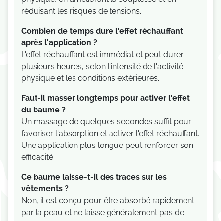
réduisant les risques de tensions.
Combien de temps dure l'effet réchauffant
après l'application ?
L'effet réchauffant est immédiat et peut durer
plusieurs heures, selon l'intensité de l'activité
physique et les conditions extérieures.
Faut-il masser longtemps pour activer l'effet
du baume ?
Un massage de quelques secondes suffit pour
favoriser l'absorption et activer l'effet réchauffant.
Une application plus longue peut renforcer son
efficacité.
Ce baume laisse-t-il des traces sur les
vêtements ?
Je consens également à recevoir les offres
Non, il est conçu pour être absorbé rapidement
promotionnelles.
Consultez notre politique de
par la peau et ne laisse généralement pas de
confidentialité.