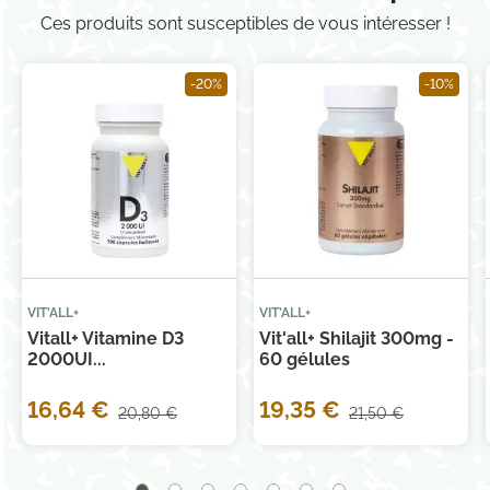
Ces produits sont susceptibles de vous intéresser !
-20%
-10%
VIT'ALL+
VIT'ALL+
Vitall+ Vitamine D3
Vit'all+ Shilajit 300mg -
2000UI...
60 gélules
16,64 €
19,35 €
20,80 €
21,50 €