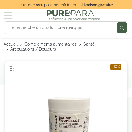
Plus que
59€
pour bénéficier de la
livraison gratuite
La sélection d'une pharmacie française
Accueil
Compléments alimentaires
Santé
Articulations / Douleurs
-10%