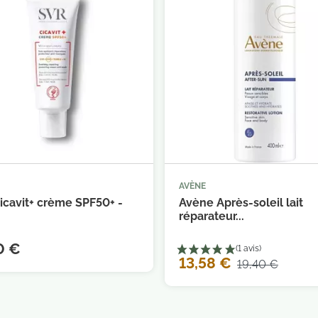
AVÈNE



Ajouter au panier
Ajouter au 
icavit+ crème SPF50+ -
Avène Après-soleil lait
réparateur...
0 €
13,58 €
19,40 €