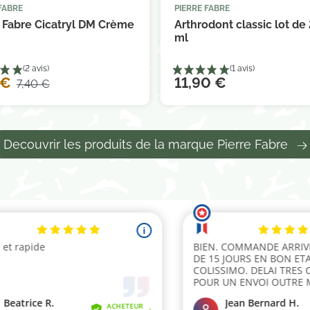
FABRE
PIERRE FABRE



Ajouter au panier
Ajouter au 
e Fabre Cicatryl DM Crème
Arthrodont classic lot de 
ml
 €
11,90 €
7,40 €
Decouvrir les produits de la marque Pierre Fabre