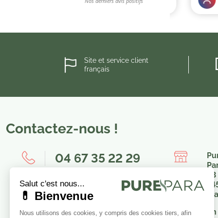
Site et service client
français
Contactez-nous !
04 67 35 22 29
Pu
Pa
23
8h00-12h00 / 14h00-16h00
34
Fr
Nous envoyer un message
En 