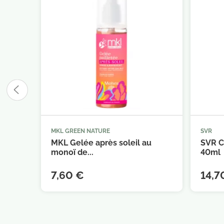
MKL GREEN NATURE
SVR



Ajouter au panier
MKL Gelée après soleil au
SVR C
monoï de...
40ml
7,60 €
14,7