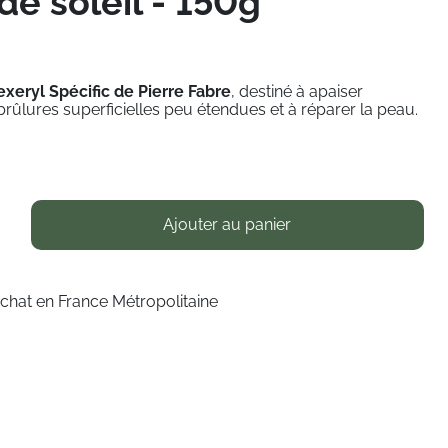
de soleil - 150g
xeryl Spécific de Pierre Fabre
,
destiné à
apaiser
 brûlures superficielles peu étendues
et à réparer la peau.
Ajouter au panier
achat en France Métropolitaine