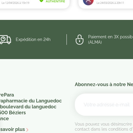
Paiement en 3X possib
Expédition en 24h
(ALMA)
Abonnez-vous à notre Ne
rePara
rapharmacie du Languedoc
 boulevard du languedoc
500 Béziers
ance
Vous pouvez vous désinscrire
savoir plus
contact dans les conditions d'u