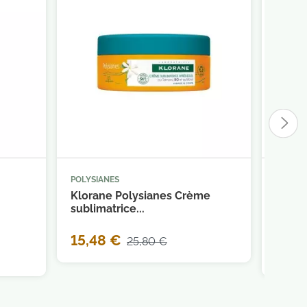
POLYSIANES
NUXE



panier
Ajouter au panier
Klorane Polysianes Crème
Nuxe 
sublimatrice...
douch
15,48 €
25,80 €
10,5