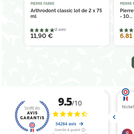
PIERRE FABRE
PIERRE 



Ajouter au panier
Arthrodont classic lot de 2 x 75
Pierr
ml
- 10...
11,90 €
6,81