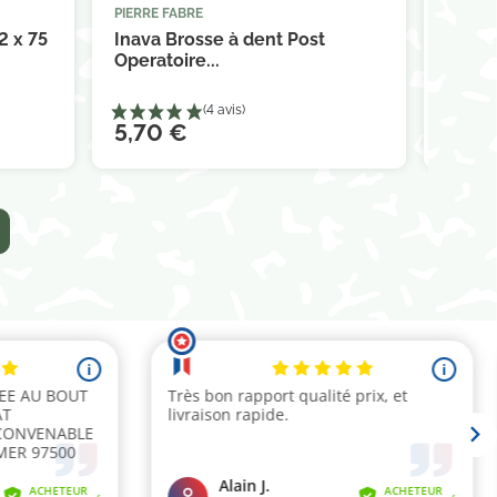
PIERRE FABRE
PIERRE



panier
Ajouter au panier
2 x 75
Inava Brosse à dent Post
Pierr
Operatoire...
séche
5,70 €
12,2
(1 avis)