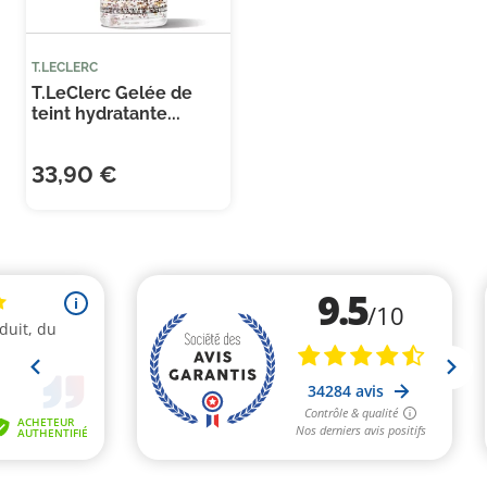
T.LECLERC
T.LeClerc Gelée de
teint hydratante...
33,90 €
Je consens également à recevoir les offres