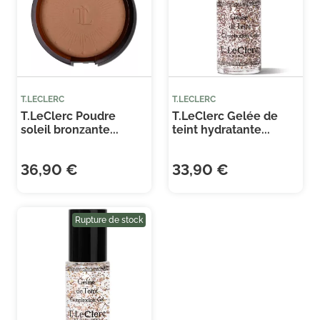
T.LECLERC
T.LECLERC
T.LeClerc Poudre
T.LeClerc Gelée de
soleil bronzante...
teint hydratante...
36,90 €
33,90 €
Rupture de stock