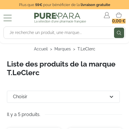
Plus que
59€
pour bénéficier de la
livraison gratuite
0,00 €
La sélection d'une pharmacie française
Accueil
Marques
T.LeClerc
Liste des produits de la marque
T.LeClerc
expand_more
Choisir
Il y a 5 produits.