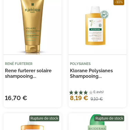
-10%
RENÉ FURTERER
POLYSIANES
Rene furterer solaire
Klorane Polysianes
shampooing...
Shampooing...
16,70 €
8,19 €
9,10 €
Rupture de stock
Rupture de stock