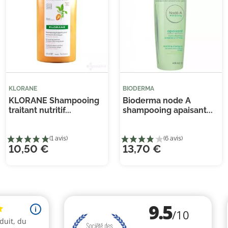
KLORANE
BIODERMA
KLORANE Shampooing
Bioderma node A
traitant nutritif...
shampooing apaisant...
(1 
10,50 €
13,70 €