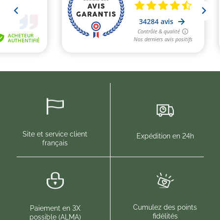
Je consens également à recevoir les offres
promotionnelles.
Consultez notre politique de
confidentialité.
Site et service client
Expédition en 24h
français
(1 avis)
(6 
Cumulez des points
Paiement en 3X
fidélités
possible (ALMA)