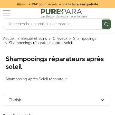
Plus que
59€
pour bénéficier de la
livraison gratuite
La sélection d'une pharmacie française
Accueil
Beauté et soins
Cheveux
Shampooings
Shampooings réparateurs après soleil
Shampooings réparateurs après
soleil
Shampooing Après Soleil réparateur
expand_more
Choisir