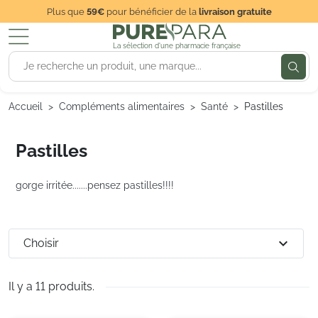
Plus que
59€
pour bénéficier de la
livraison gratuite
La sélection d'une pharmacie française
Accueil
Compléments alimentaires
Santé
Pastilles
Pastilles
gorge irritée.......pensez pastilles!!!!
expand_more
Choisir
Il y a 11 produits.