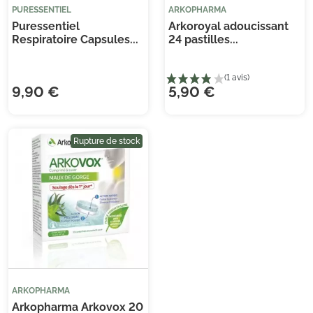
PURESSENTIEL
ARKOPHARMA
Puressentiel
Arkoroyal adoucissant
Respiratoire Capsules...
24 pastilles...
9,90 €
5,90 €
Je consens également à recevoir les offres
promotionnelles.
Consultez notre politique de
Rupture de stock
confidentialité.
(4 avis)
ARKOPHARMA
Arkopharma Arkovox 20