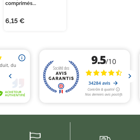
comprimés...
6,15 €
(1 