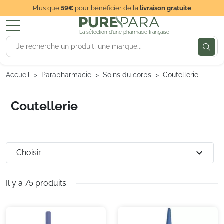
Plus que
59€
pour bénéficier de la
livraison gratuite
La sélection d'une pharmacie française
Accueil
Parapharmacie
Soins du corps
Coutellerie
Coutellerie
expand_more
Choisir
Il y a 75 produits.