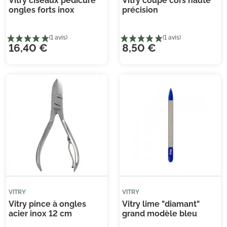
Vitry ciseaux pédicure
Vitry coupe cors haute
ongles forts inox
précision
16,40 €
8,50 €
(1 
VITRY
VITRY
Vitry pince à ongles
Vitry lime "diamant"
acier inox 12 cm
grand modèle bleu