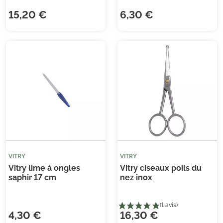
15,20 €
6,30 €
VITRY
VITRY
Vitry lime à ongles
Vitry ciseaux poils du
saphir 17 cm
nez inox
(1 avis)
(1 
4,30 €
16,30 €