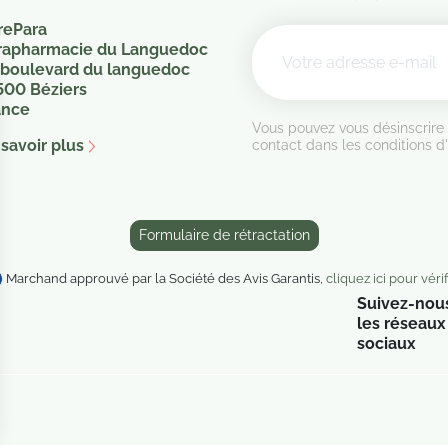
rePara
rapharmacie du Languedoc
 boulevard du languedoc
500 Béziers
ance
Vous pouvez vous désinscrire
savoir plus
contact dans les conditions d'u
Formulaire de rétractation
Marchand approuvé par la Société des Avis Garantis,
cliquez ici pour vérif
Suivez-nous
les réseaux
sociaux