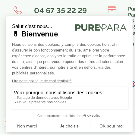
04 67 35 22 29
Pu
Pa
23
8h00-12h00 / 14h00-16h00
34
Fr
Nous envoyer un message
En 
Je consens également à recevoir
les offres promotionnelles.
Consultez notre politique de
confidentialité.